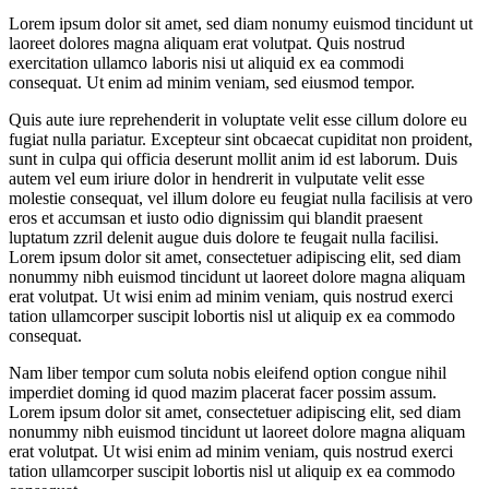
Lorem ipsum dolor sit amet, sed diam nonumy euismod tincidunt ut
laoreet dolores magna aliquam erat volutpat. Quis nostrud
exercitation ullamco laboris nisi ut aliquid ex ea commodi
consequat. Ut enim ad minim veniam, sed eiusmod tempor.
Quis aute iure reprehenderit in voluptate velit esse cillum dolore eu
fugiat nulla pariatur. Excepteur sint obcaecat cupiditat non proident,
sunt in culpa qui officia deserunt mollit anim id est laborum. Duis
autem vel eum iriure dolor in hendrerit in vulputate velit esse
molestie consequat, vel illum dolore eu feugiat nulla facilisis at vero
eros et accumsan et iusto odio dignissim qui blandit praesent
luptatum zzril delenit augue duis dolore te feugait nulla facilisi.
Lorem ipsum dolor sit amet, consectetuer adipiscing elit, sed diam
nonummy nibh euismod tincidunt ut laoreet dolore magna aliquam
erat volutpat. Ut wisi enim ad minim veniam, quis nostrud exerci
tation ullamcorper suscipit lobortis nisl ut aliquip ex ea commodo
consequat.
Nam liber tempor cum soluta nobis eleifend option congue nihil
imperdiet doming id quod mazim placerat facer possim assum.
Lorem ipsum dolor sit amet, consectetuer adipiscing elit, sed diam
nonummy nibh euismod tincidunt ut laoreet dolore magna aliquam
erat volutpat. Ut wisi enim ad minim veniam, quis nostrud exerci
tation ullamcorper suscipit lobortis nisl ut aliquip ex ea commodo