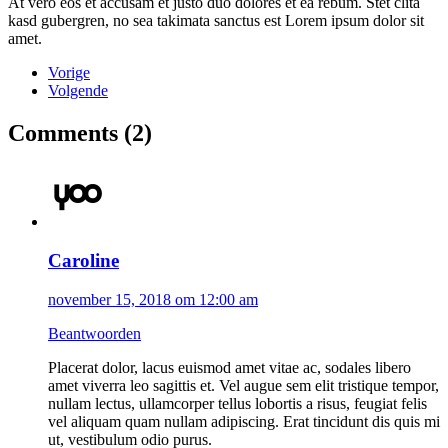
At vero eos et accusam et justo duo dolores et ea rebum. Stet clita
kasd gubergren, no sea takimata sanctus est Lorem ipsum dolor sit
amet.
Vorige
Volgende
Comments (2)
Caroline
november 15, 2018 om 12:00 am
Beantwoorden
Placerat dolor, lacus euismod amet vitae ac, sodales libero
amet viverra leo sagittis et. Vel augue sem elit tristique tempor,
nullam lectus, ullamcorper tellus lobortis a risus, feugiat felis
vel aliquam quam nullam adipiscing. Erat tincidunt dis quis mi
ut, vestibulum odio purus.